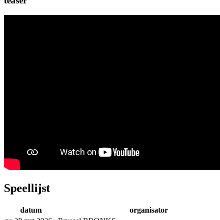
teaser
Speellijst
datum
organisator