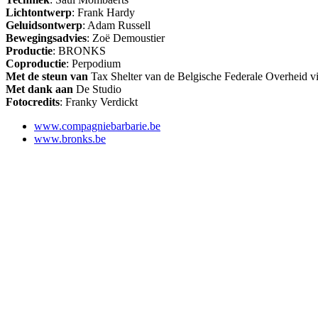
Lichtontwerp
: Frank Hardy
Geluidsontwerp
: Adam Russell
Bewegingsadvies
: Zoë Demoustier
Productie
: BRONKS
Coproductie
: Perpodium
Met de steun van
Tax Shelter van de Belgische Federale Overheid v
Met dank aan
De Studio
Fotocredits
: Franky Verdickt
www.compagniebarbarie.be
www.bronks.be