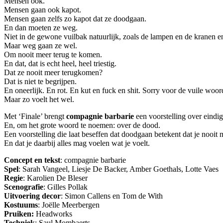
Mensen ook.
Mensen gaan ook kapot.
Mensen gaan zelfs zo kapot dat ze doodgaan.
En dan moeten ze weg.
Niet in de gewone vuilbak natuurlijk, zoals de lampen en de kranen e
Maar weg gaan ze wel.
Om nooit meer terug te komen.
En dat, dat is echt heel, heel triestig.
Dat ze nooit meer terugkomen?
Dat is niet te begrijpen.
En oneerlijk. En rot. En kut en fuck en shit. Sorry voor de vuile woor
Maar zo voelt het wel.
Met ‘Finale’ brengt
compagnie barbarie
een voorstelling over eindigh
En, om het grote woord te noemen: over de dood.
Een voorstelling die laat beseffen dat doodgaan betekent dat je nooit
En dat je daarbij alles mag voelen wat je voelt.
Concept en tekst
: compagnie barbarie
Spel
: Sarah Vangeel, Liesje De Backer, Amber Goethals, Lotte Vaes
Regie
: Karolien De Bleser
Scenografie
: Gilles Pollak
Uitvoering decor
: Simon Callens en Tom de With
Kostuums
: Joëlle Meerbergen
Pruiken:
Headworks
Techniek
: Saul Mombaerts